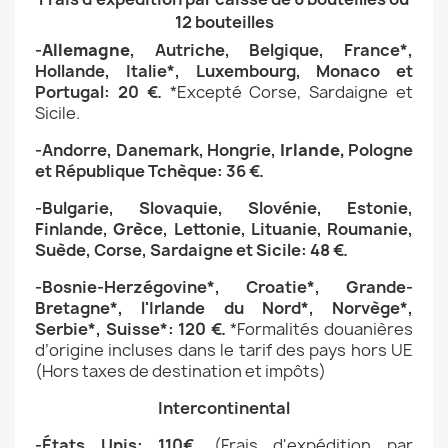
12 bouteilles
-
Allemagne
,
Autriche,
Belgique,
France*,
Hollande,
Italie*,
Luxembourg, Monaco et
Portugal: 20 €.
*Excepté
Corse, Sardaigne et
Sicile
.
-
Andorre,
Danemark
,
Hongrie,
Irlande,
Pologne
et République Tchèque
: 36 €.
-Bulgarie, Slovaquie, Slovénie, Estonie,
Finlande, Grèce, Lettonie, Lituanie, Roumanie,
Suède,
Corse, Sardaigne et Sicile
: 48 €.
-Bosnie-Herzégovine*, Croatie*,
Grande-
Bretagne*,
l'Irlande du Nord*,
Norvège*,
Serbie*, Suisse*: 120 €.
*Formalités douanières
d’origine incluses dans le tarif des pays hors UE
(Hors taxes de destination et impôts)
Intercontinental
-États Unis: 110€.
(
Frais d'expédition par