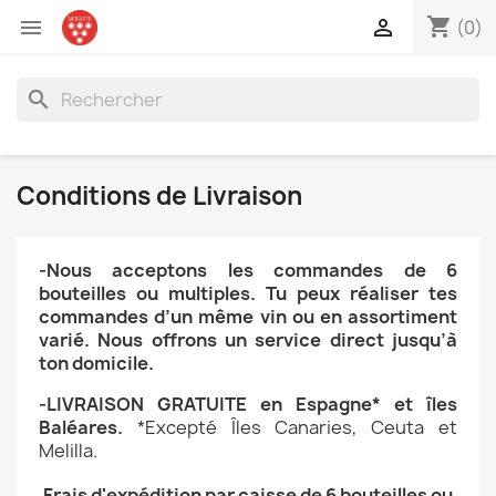
shopping_cart


(0)
search
Conditions de Livraison
-Nous acceptons les commandes de 6
bouteilles ou multiples.
Tu peux réaliser tes
commandes d’un même vin ou en assortiment
varié.
Nous offrons un service direct jusqu’à
ton domicile.
-LIVRAISON GRATUITE en Espagne* et îles
Baléares.
*Excepté
Îles
Canaries, Ceuta et
Melilla
.
Frais d'expédition par caisse de 6 bouteilles ou